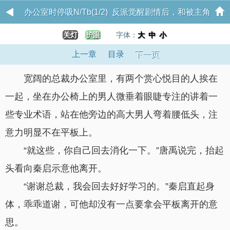
办公室时停吸N/Tb(1/2) 反派觉醒剧情后，和被主角
关灯
护眼
拐走了
字体：
大
中
小
上一章
目录
下一页
宽阔的总裁办公室里，有两个赏心悦目的人挨在
一起，坐在办公椅上的男人微垂着眼睫专注的讲着一
些专业术语，站在他旁边的高大男人弯着腰低头，注
意力明显不在平板上。
“就这些，你自己回去消化一下。”唐禹说完，抬起
头看向秦启示意他离开。
“谢谢总裁，我会回去好好学习的。”秦启直起身
体，乖乖道谢，可他却没有一点要拿会平板离开的意
思。