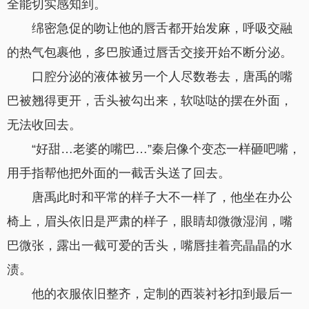
全能切实感知到。
绵密急促的吻让他的唇舌都开始发麻，呼吸交融
的热气包裹他，多巴胺通过唇舌交接开始不断分泌。
口腔分泌的液体被另一个人尽数卷去，唐禹的嘴
巴被翘得更开，舌头被勾出来，软哒哒的摆在外面，
无法收回去。
“好甜…老婆的嘴巴…”秦启像个变态一样砸吧嘴，
用手指帮他把外面的一截舌头送了回去。
唐禹此时和平常的样子大不一样了，他坐在办公
椅上，眉头依旧是严肃的样子，眼睛却微微湿润，嘴
巴微张，露出一截可爱的舌头，嘴唇挂着亮晶晶的水
渍。
他的衣服依旧整齐，定制的西装衬衫扣到最后一