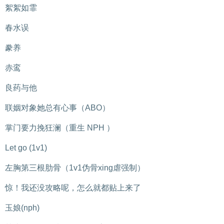
絮絮如霏
春水误
豢养
赤鸾
良药与他
联姻对象她总有心事（ABO）
掌门要力挽狂澜（重生 NPH ）
Let go (1v1)
左胸第三根肋骨（1v1伪骨xing虐强制）
惊！我还没攻略呢，怎么就都贴上来了
玉娘(nph)