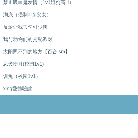
禁止吸血鬼发情（1v1姐狗高H）
湖底（强制ai亲父女）
反派让我去勾引少侠
我与动物们的交配派对
太阳照不到的地方【百合 sm】
恶犬衔月(校园1v1)
训兔（校园1v1）
xing愛體驗艙