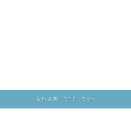
换妻小说网
|
腐文书
|
飞言情