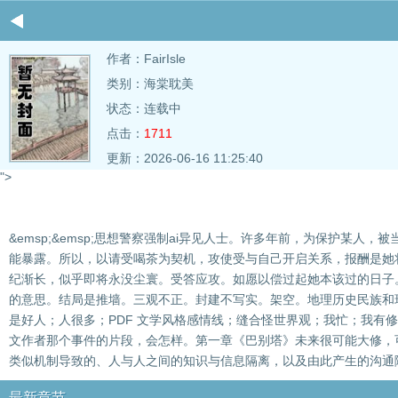
作者：
FairIsle
类别：海棠耽美
状态：连载中
点击：
1711
更新：2026-06-16 11:25:40
">
&emsp;&emsp;思想警察强制ai异见人士。许多年前，为保护
能暴露。所以，以请受喝茶为契机，攻使受与自己开启关系，报酬是她
纪渐长，似乎即将永没尘寰。受答应攻。如愿以偿过起她本该过的日子
的意思。结局是推墙。三观不正。封建不写实。架空。地理历史民族和
是好人；人很多；PDF 文学风格感情线；缝合怪世界观；我忙；我有
文作者那个事件的片段，会怎样。第一章《巴别塔》未来很可能大修，
类似机制导致的、人与人之间的知识与信息隔离，以及由此产生的沟通
最新章节