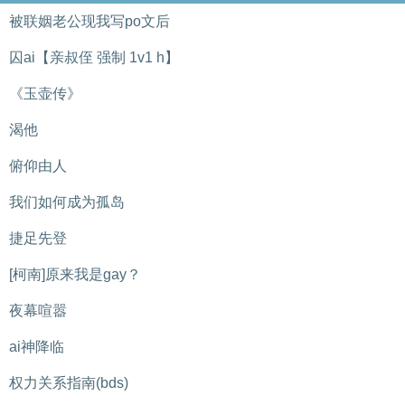
被联姻老公现我写po文后
囚ai【亲叔侄 强制 1v1 h】
《玉壶传》
渴他
俯仰由人
我们如何成为孤岛
捷足先登
[柯南]原来我是gay？
夜幕喧嚣
ai神降临
权力关系指南(bds)