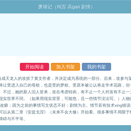
萧墙记（纯百 高gan 剧情）
开始阅读
加入书架
我的书架
某人，被当成天龙人的攻抓了黄文作者，并决定成为系统的一部分。后来，攻
将让受进入自己的母校，也是受的梦校。受原本被公认将走学术花路，但
。不过，她的新人旧人皆来，攻在考虑转岗，有不止一个人对攻有不止一
现实世界不同。（如果用现实背景，可能危，且一些情节没法写。）人物
修改癖；因为之前的事情写文状态不好；剧情为主。情节若有技术xing
可以从第二章《安提戈涅》（未来不会大修）开始看。很多事情不局限于
障碍与不平等。