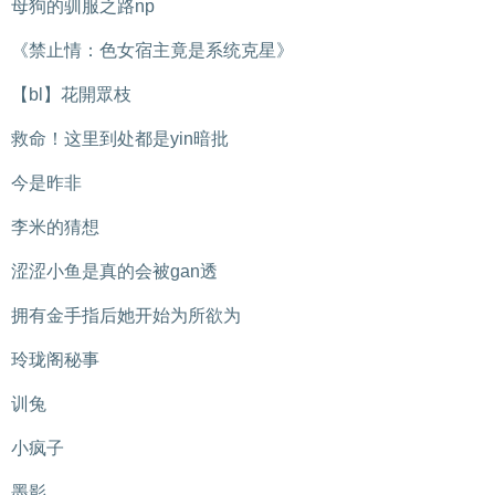
母狗的驯服之路np
《禁止情：色女宿主竟是系统克星》
【bl】花開眾枝
救命！这里到处都是yin暗批
今是昨非
李米的猜想
涩涩小鱼是真的会被gan透
拥有金手指后她开始为所欲为
玲珑阁秘事
训兔
小疯子
墨影