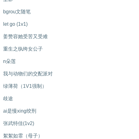
bgrou文随笔
let go (1v1)
姜赞容她受苦又受难
重生之纨绔女公子
n朵莲
我与动物们的交配派对
绿薄荷（1V1强制）
歧途
ai是慢xing绞刑
张武特佳(1v2)
絮絮如霏（母子）