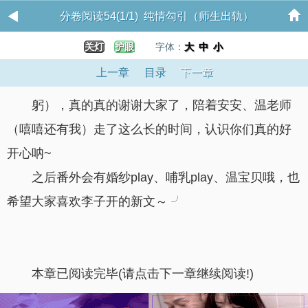
分卷阅读54(1/1) 纯情勾引（师生出轨）
关灯
护眼
字体：
大
中
小
上一章
目录
下一章
躬），真的真的谢谢大家了，陪着安安、温老师
（嘻嘻还有我）走了这么长的时间，认识你们真的好
开心呐~
之后番外会有婚纱play、哺乳play、温宝贝哦，也
希望大家喜欢李子开的新文～ ╯
本章已阅读完毕(请点击下一章继续阅读!)