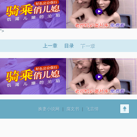
">
上一章
目录
下一章
换妻小说网
|
腐文书
|
飞言情