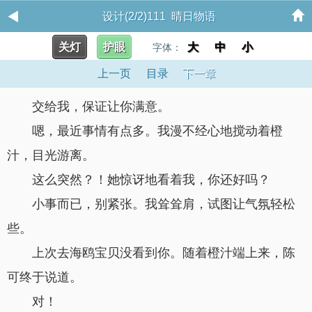
设计(2/2)111 晴日物语
关灯
护眼
大
中
小
字体：
上一页
目录
下一章
交给我，保证让你满意。
嗯，最近事情有点多。我漫不经心地搅动着橙
汁，目光游离。
这么突然？！她惊讶地看着我，你还好吗？
小事而已，别紧张。我耸耸肩，试图让气氛轻松
些。
上次去海鸥宝贝没看到你。随着橙汁端上来，陈
可终于说道。
对！