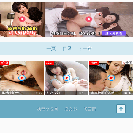
上一页
目录
下一章
换妻小说网
|
腐文书
|
飞言情