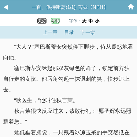
一百、保持距离(1/1) 苦昼【NPH】
关灯
护眼
字体：
大
中
小
上一章
目录
下一章
“大人？”塞巴斯蒂安突然停下脚步，侍从疑惑地看
向他。
塞巴斯蒂安眯起那双灰绿色的眸子，锁定前方独
自行走的女孩。他唇角勾起一抹讽刺的笑，快步追上
去。
“秋医生，”他叫住秋言茉。
秋言茉很快反应过来，恭敬行礼：“愿圣辉永远照
耀着您。”
她低垂着脑袋，一只戴着冰凉玉戒的手突然抵在