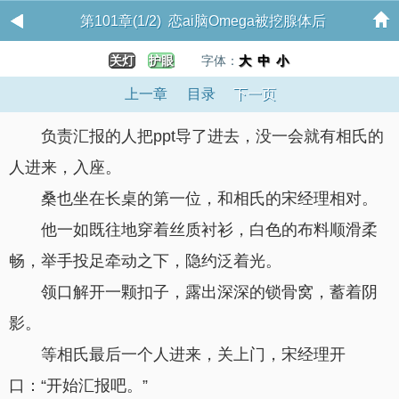
第101章(1/2) 恋ai脑Omega被挖腺体后
关灯
护眼
字体：
大
中
小
上一章
目录
下一页
负责汇报的人把ppt导了进去，没一会就有相氏的
人进来，入座。
桑也坐在长桌的第一位，和相氏的宋经理相对。
他一如既往地穿着丝质衬衫，白色的布料顺滑柔
畅，举手投足牵动之下，隐约泛着光。
领口解开一颗扣子，露出深深的锁骨窝，蓄着阴
影。
等相氏最后一个人进来，关上门，宋经理开
口：“开始汇报吧。”