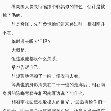
看周围人畏畏缩缩跟个鹌鹑似的神色，估计是被
挑了毛病。
只是奇怪，先前桑也他们进来路过时，相召南并
不在。
临时进去听人汇报？
大概是。
但这跟他都没什么关系。
桑也告诉自己。
只短暂地停顿了一瞬，便没再去看。
等桑也的身影消失在二十一楼的走廊后，相召南
身后的陈晦弯腰在相召南耳边说了句什么。
相召南收回鹰视般摄人的目光，“最后再给你们一
次机会，明天要是还这样漏洞百出，还拿不出一份有