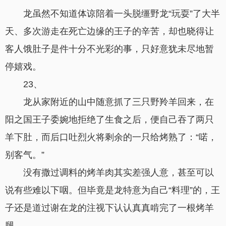
龙虽然不知道体谅陪着一头脱缰野龙“玩耍”了大半
天、多次游走在死亡边缘的王子的辛苦，却也晓得让
客人饿肚子是件十分不光彩的事，只好意犹未尽地暂
停嬉戏。
23、
龙从家附近的山中随意抓了三只野羚羊回来，在
阳之国王子委婉地拒绝了生食之后，便自己吞了两只
羊下肚，而后口吐烈火将剩余的一只给烤熟了：“喏，
别客气。”
没有撒过调料的烤羊肉其实差强人意，甚至可以
说有些难以下咽。但毕竟是龙特意为自己“料理”的，王
子还是道过谢在龙的注视下认认真真啃完了一根烤羊
腿。