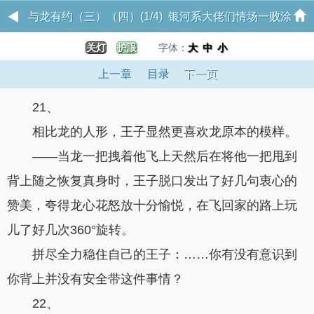
与龙有约（三）（四）(1/4) 银河系大佬们情场一败涂
关灯
护眼
字体：
地NP
大
中
小
上一章
目录
下一页
21、
相比龙的人形，王子显然更喜欢龙原本的模样。
——当龙一把拽着他飞上天然后在将他一把甩到
背上随之恢复真身时，王子脱口发出了好几句衷心的
赞美，夸得龙心花怒放十分愉悦，在飞回家的路上玩
儿了好几次360°旋转。
拼尽全力稳住自己的王子：……你有没有意识到
你背上并没有安全带这件事情？
22、