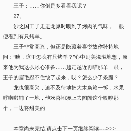
王子：……你倒是多看看我呢？
27、
沙之国王子走进龙巢时嗅到了烤肉的气味，一眼
便看到有只烤羊。
王子非常高兴，但还是隐藏着喜悦故作矜持地
问：“咦，这里怎么有只烤羊？”心中则美滋滋地想，原
来他为我这么尽心准备……越走越近再瞄那羊一眼，
王子的眉毛忍不住皱了起来，哎？怎么少了条腿？
龙也很高兴，迫不及待地把大木条箱一拆，水果
呼啦啦铺了一地，他欢喜地凑上去闻闻这个嗅嗅那
个，一边将甜美的
本章尚未完结,请点击下一页继续阅读---->>>