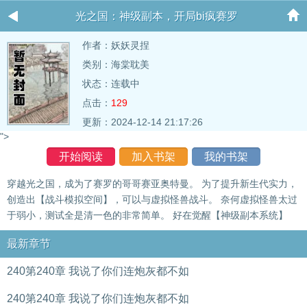
光之国：神级副本，开局bi疯赛罗
作者：
妖妖灵捏
类别：海棠耽美
状态：连载中
点击：
129
更新：2024-12-14 21:17:26
">
开始阅读
加入书架
我的书架
穿越光之国，成为了赛罗的哥哥赛亚奥特曼。 为了提升新生代实力，
创造出【战斗模拟空间】，可以与虚拟怪兽战斗。 奈何虚拟怪兽太过
于弱小，测试全是清一色的非常简单。 好在觉醒【神级副本系统】
最新章节
240第240章 我说了你们连炮灰都不如
240第240章 我说了你们连炮灰都不如