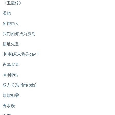
《玉壶传》
渴他
俯仰由人
我们如何成为孤岛
捷足先登
[柯南]原来我是gay？
夜幕喧嚣
ai神降临
权力关系指南(bds)
絮絮如霏
春水误