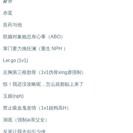
豢养
赤鸾
良药与他
联姻对象她总有心事（ABO）
掌门要力挽狂澜（重生 NPH ）
Let go (1v1)
左胸第三根肋骨（1v1伪骨xing虐强制）
惊！我还没攻略呢，怎么就都贴上来了
玉娘(nph)
禁止吸血鬼发情（1v1姐狗高H）
湖底（强制ai亲父女）
反派让我去勾引少侠