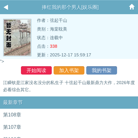
捧红我的那个男人[娱乐圈]
作者：
弦起千山
类别：海棠耽美
状态：连载中
点击：
338
更新：2025-12-17 15:59:17
">
开始阅读
加入书架
我的书架
江瞬钦是江家没名没分的私生子 十弦起千山最新鼎力大作，2026年度
必看综合其它。
最新章节
第108章
第107章