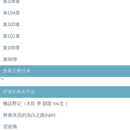
第106章
第104章
第103章
第101章
第100章
第98章
查看完整目录
">
作者的相关作品
槐边野记（大肚 孕 甜甜 rou文 ）
替身演员的洗白之路(nph)
涩玻璃