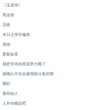
《玉壶传》
黑金链
流春
末日之倖存偏差
渴他
絮絮如霏
我把哥哥的黑道势力睡了
落魄白月光会被饿狼分食的哦
嗜好
俯仰由人
人外你崛起吧