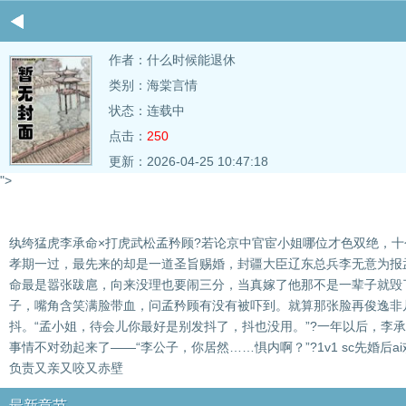
作者：
什么时候能退休
类别：海棠言情
状态：连载中
点击：
250
更新：2026-04-25 10:47:18
">
纨绔猛虎李承命×打虎武松孟矜顾?若论京中官宦小姐哪位才色双绝，
孝期一过，最先来的却是一道圣旨赐婚，封疆大臣辽东总兵李无意为报
命最是嚣张跋扈，向来没理也要闹三分，当真嫁了他那不是一辈子就毁
子，嘴角含笑满脸带血，问孟矜顾有没有被吓到。就算那张脸再俊逸非
抖。“孟小姐，待会儿你最好是别发抖了，抖也没用。”?一年以后，
事情不对劲起来了——“李公子，你居然……惧内啊？”?1v1 sc先婚
负责又亲又咬又赤壁
最新章节