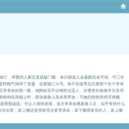
亲病亡，求娶的人家定是踏破门槛，来日择选入金銮殿也未可知。可三年
孟矜顾气得摔了茶盏，在家破口大骂。谁不知道李总兵家那个长子李承
见李承命的第一眼，他刚砍完不识相的北蛮人，抄着把长枪掀开马车帘
弟按倒在床榻上时，那张俊脸上虽未再带血，可她仍然惊惧得浑身颤
皆是两股战战。可众人很快发现，这次李承命携家眷入京，似乎有些什么
下嘴用来骂夫君，床上嘴还是用来骂夫君李承命：床下嘴用来骂外人，床上嘴