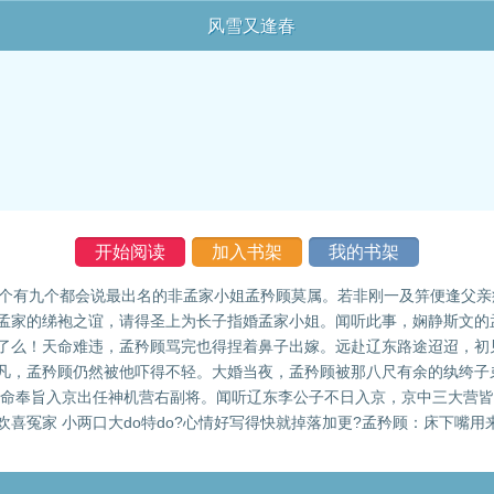
风雪又逢春
开始阅读
加入书架
我的书架
十个有九个都会说最出名的非孟家小姐孟矜顾莫属。若非刚一及笄便逢父
孟家的绨袍之谊，请得圣上为长子指婚孟家小姐。闻听此事，娴静斯文的
了么！天命难违，孟矜顾骂完也得捏着鼻子出嫁。远赴辽东路途迢迢，初
凡，孟矜顾仍然被他吓得不轻。大婚当夜，孟矜顾被那八尺有余的纨绔子
李承命奉旨入京出任神机营右副将。闻听辽东李公子不日入京，京中三大营
后ai欢喜冤家 小两口大do特do?心情好写得快就掉落加更?孟矜顾：床