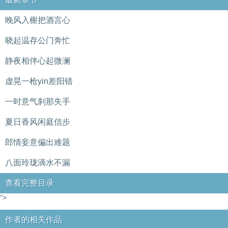
晚风入榭把酒言心
晓起温存公门奔忙
静夜相伴心起微澜
虚晃一枪yin差阳错
一时意气刹那失手
夏日香风闲庭信步
郎情妾意偏出难题
八面玲珑滴水不漏
查看完整目录
">
作者的相关作品