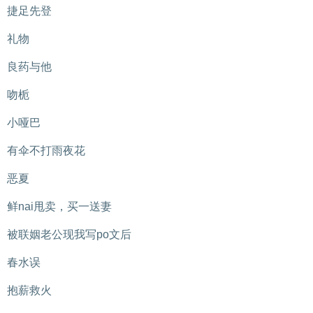
捷足先登
礼物
良药与他
吻栀
小哑巴
有伞不打雨夜花
恶夏
鲜nai甩卖，买一送妻
被联姻老公现我写po文后
春水误
抱薪救火