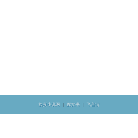
换妻小说网
|
腐文书
|
飞言情