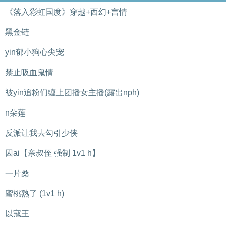
《落入彩虹国度》穿越+西幻+言情
黑金链
yin郁小狗心尖宠
禁止吸血鬼情
被yin追粉们缠上团播女主播(露出nph)
n朵莲
反派让我去勾引少侠
囚ai【亲叔侄 强制 1v1 h】
一片桑
蜜桃熟了 (1v1 h)
以寇王