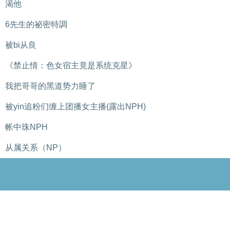
渴他
6先生的祕密特調
被bi从良
《禁止情：色女宿主竟是系统克星》
我把哥哥的黑道势力睡了
被yin追粉们缠上团播女主播(露出NPH)
帐中珠NPH
从属关系（NP）