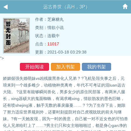
远古兽世（高H，3P）
作者：
芝麻糖丸
类别：情欲小说
状态：连载中
点击：
11017
更新：2021-03-18 03:29:38
">
开始阅读
加入书架
我的书架
娇媚倔强失婚萌妹vs凶残腹黑兽化人兄弟 ? ?飞机坠毁失事之后，元
琅来到一个雄多雌少，动植物种类离奇，年代不可考证的混luan远古
大陆。 ?这里有能够瞬间兽化，男多女少的原住民部落，有两米八腿
长，xing器硕大的鬼面蜘蛛，有渴求雌xing，情欲勃发的墨色巨蚺，
还有喷shejing液，触手无数的暴戾藤蔓…… ? ?为了生存下去，她除
了努力适应世界规则外，还要时刻提防对自己虎视眈眈的前夫与继
妹。?有一天她发现，因为一时的善意，自己被一对不近女色的可怕兽
化人兄弟给盯上了……?男主们只和女主啪啪啪过，都是身心gan净的