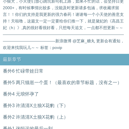
小狼犬，小天使们放心跳坑新司机上路，如果不忙的话，会坚持日更
2000+，有时候事情比较多，没能及时更新请多包涵，求收藏求留
言！！你们的支持是我更新的强力春药！谢谢每一个小天使的善意支
持！天啦噜，这篇文一定一定要给你们推一下，就是黛妃的《高昌王
妃（h）》,真的很好看很好看，只想每天追文，一点都不想更新～～
——————————————————————————————
—————————————新浪微博 @芝麻_糖丸 更新会有通知，
欢迎来找我玩儿～～ 标签：povip
最新章节
番外6 忙碌带娃日常
番外5 两只猫崽一个蛋！（最喜欢的章节标题，没有之一）
番外4 元琅怀孕了
番外3 许清清X土狼X花豹（下）
番外2 许清清X土狼X花豹（上）
番外1 张恒远的最后一刻