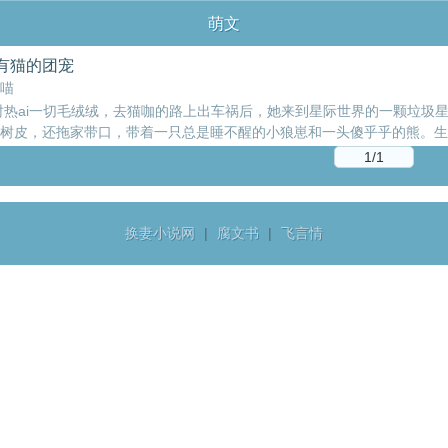
萌文
有猫的团宠
喵
时热ai一切毛绒绒，去猫咖的路上出车祸后，她来到星际世界的一颗垃圾
树皮，还拖家带口，带着一只总是睡不醒的小狼崽和一头傻乎乎的熊。生
的熊是商界巨擘。而她自己，是全星际最富有的种族——猫族的神谕。神
原型，一只盛世美颜的波斯猫跪在温时面前，眼神热烈虔诚：“您是世间罕
血脉里，镌刻在骨骼中。”提问：被全族宠ai是什么感觉？温时：谢邀，爽翻了~
宠ai我立意：ai可以治愈一切 各位书友要是觉得《我成了所有猫的团宠
换妻小说网
|
腐文书
|
飞言情