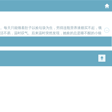
星。每天只能饿着肚子以捡垃圾为生，穷得连瓶营养液都买不起，饿
活不易，温时叹气。后来温时突然发现，她捡的总是睡不醒的小狼
谕，是神赐给猫族的祝福，是全族的心之所向。温时：惊喜总是来的猝
见的珍宝，是拯救者，是吾族魂灵最深处的信仰与热ai。”“我们对您的
(≧▽≦)/~【所有猫都宠ai主角的一篇小萌文】星际 爽文 直播 萌宠
》还不错的话请不要忘记向您QQ群和微博里的朋友推荐哦！