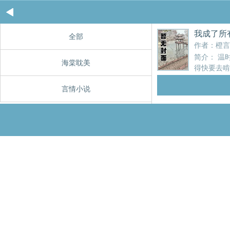
我成了所
全部
作者：橙言
简介： 温
海棠耽美
得快要去啃
崽是帝国皇帝，傻乎乎
言情小说
不及防猫族大祭司化成
忠诚与ai意，早已融进
一句话简介：所有猫都